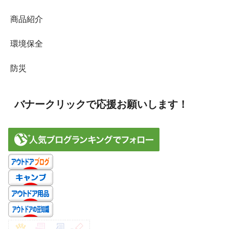
商品紹介
環境保全
防災
バナークリックで応援お願いします！