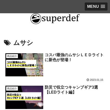
MENU
ムサシ
コスパ最強のムサシＬＥＤライト
商品紹介
に新色が登場！
2023.01.15
防災で役立つキャンプギア3選
商品紹介
【LEDライト編】